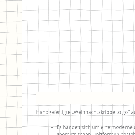
Beschreibung
Handgefertigte „Weihnachtskrippe to go“ 
Es handelt sich um eine moderne u
geometrischen Holzformen beste