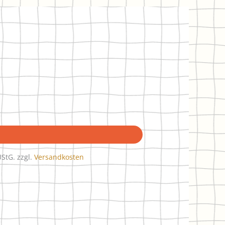
UStG.
zzgl.
Versandkosten