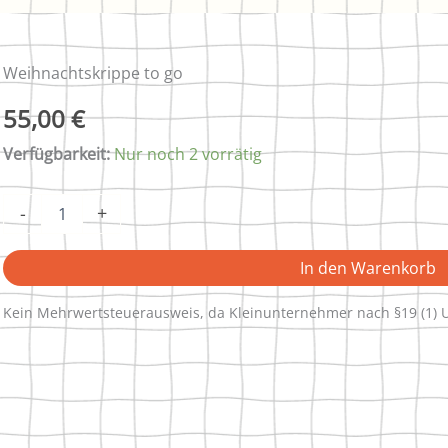
Weihnachtskrippe
Weihnachtskrippe to go
to
go
55,00
€
Menge
Verfügbarkeit:
Nur noch 2 vorrätig
-
+
In den Warenkorb
Kein Mehrwertsteuerausweis, da Kleinunternehmer nach §19 (1) 