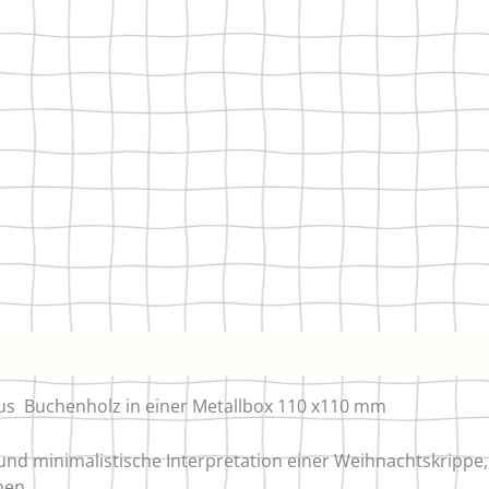
aus Buchenholz in einer Metallbox 110 x110 mm
nd minimalistische Interpretation einer Weihnachtskrippe, 
hen.